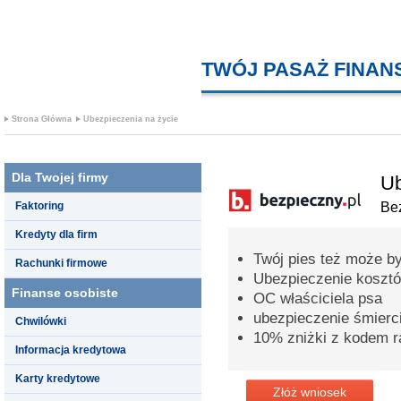
TWÓJ PASAŻ FINA
Strona Główna
Ubezpieczenia na życie
Dla Twojej firmy
Ub
Faktoring
Bez
Kredyty dla firm
Twój pies też może b
Rachunki firmowe
Ubezpieczenie kosztó
Finanse osobiste
OC właściciela psa
ubezpieczenie śmierc
Chwilówki
10% zniżki z kodem 
Informacja kredytowa
Karty kredytowe
Złóż wniosek