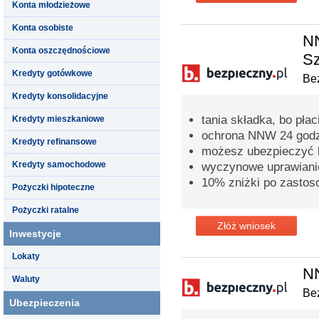
Konta młodzieżowe
Konta osobiste
NN
Konta oszczędnościowe
Sz
Kredyty gotówkowe
Bez
Kredyty konsolidacyjne
tania składka, bo pła
Kredyty mieszkaniowe
ochrona NNW 24 godz
Kredyty refinansowe
możesz ubezpieczyć ki
Kredyty samochodowe
wyczynowe uprawianie
10% zniżki po zastos
Pożyczki hipoteczne
Pożyczki ratalne
Złóż wniosek
Inwestycje
Lokaty
N
Waluty
Bez
Ubezpieczenia