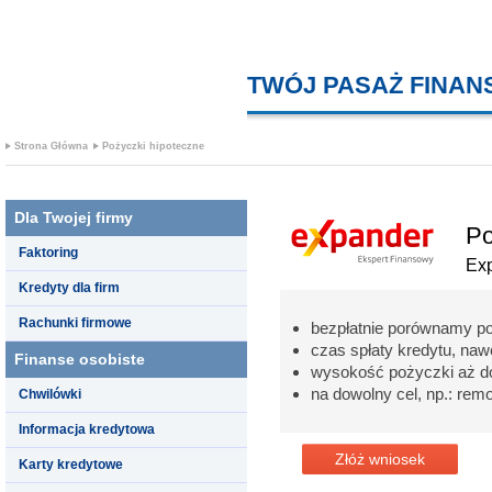
TWÓJ PASAŻ FINA
Strona Główna
Pożyczki hipoteczne
Dla Twojej firmy
Po
Faktoring
Ex
Kredyty dla firm
Rachunki firmowe
bezpłatnie porównamy p
czas spłaty kredytu, nawe
Finanse osobiste
wysokość pożyczki aż d
na dowolny cel, np.: re
Chwilówki
Informacja kredytowa
Złóż wniosek
Karty kredytowe