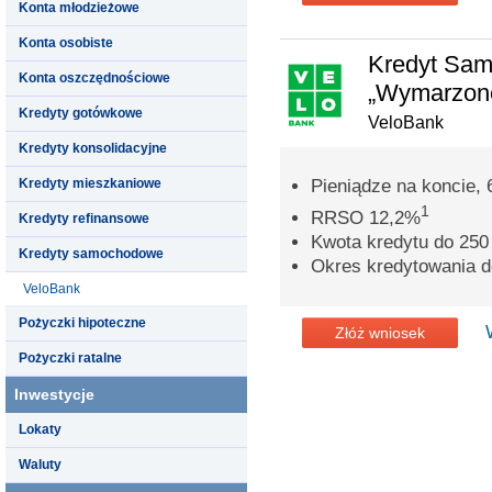
Konta młodzieżowe
Konta osobiste
Kredyt Sa
Konta oszczędnościowe
„Wymarzone
Kredyty gotówkowe
VeloBank
Kredyty konsolidacyjne
Kredyty mieszkaniowe
Pieniądze na koncie, 
1
RRSO 12,2%
Kredyty refinansowe
Kwota kredytu do 250 
Kredyty samochodowe
Okres kredytowania do
VeloBank
Pożyczki hipoteczne
Złóż wniosek
Pożyczki ratalne
Inwestycje
Lokaty
Waluty