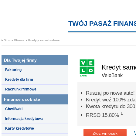
TWÓJ PASAŻ FINA
Strona Główna
Kredyty samochodowe
Dla Twojej firmy
Kredyt sa
Faktoring
VeloBank
Kredyty dla firm
Rachunki firmowe
Ruszaj po nowe auto!
Finanse osobiste
Kredyt weź 100% zdal
Kwota kredytu do 300 
Chwilówki
1
RRSO 15,80%
Informacja kredytowa
Karty kredytowe
Złóż wniosek