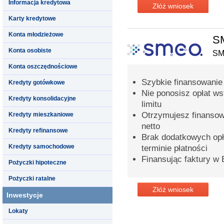
Informacja kredytowa
Złóż wniosek
Karty kredytowe
Konta młodzieżowe
SM
Konta osobiste
S
Konta oszczędnościowe
Szybkie finansowanie 
Kredyty gotówkowe
Nie ponosisz opłat ws
Kredyty konsolidacyjne
limitu
Otrzymujesz finansow
Kredyty mieszkaniowe
netto
Kredyty refinansowe
Brak dodatkowych opła
Kredyty samochodowe
terminie płatności
Finansując faktury w
Pożyczki hipoteczne
Pożyczki ratalne
Złóż wniosek
Inwestycje
Lokaty