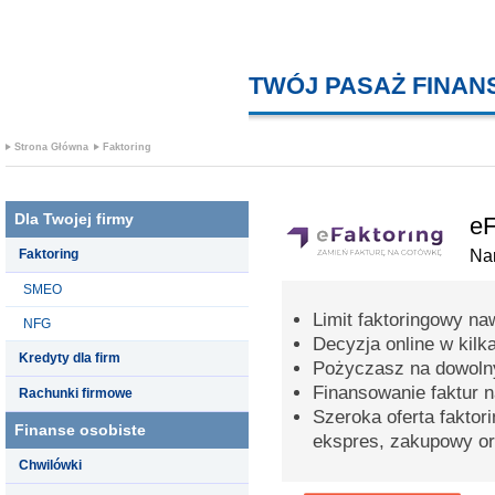
TWÓJ PASAŻ FINA
Strona Główna
Faktoring
Dla Twojej firmy
eF
Faktoring
Na
SMEO
Limit faktoringowy na
NFG
Decyzja online w kilk
Kredyty dla firm
Pożyczasz na dowolny
Finansowanie faktur 
Rachunki firmowe
Szeroka oferta faktori
Finanse osobiste
ekspres, zakupowy or
Chwilówki