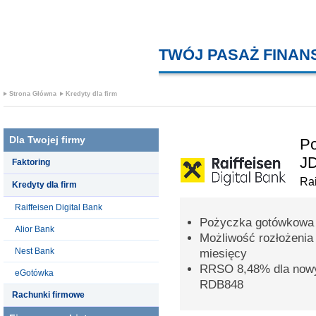
TWÓJ PASAŻ FINA
Strona Główna
Kredyty dla firm
Dla Twojej firmy
Po
J
Faktoring
Rai
Kredyty dla firm
Raiffeisen Digital Bank
Pożyczka gotówkowa 
Alior Bank
Możliwość rozłożenia
Nest Bank
miesięcy
RRSO 8,48% dla nowy
eGotówka
RDB848
Rachunki firmowe