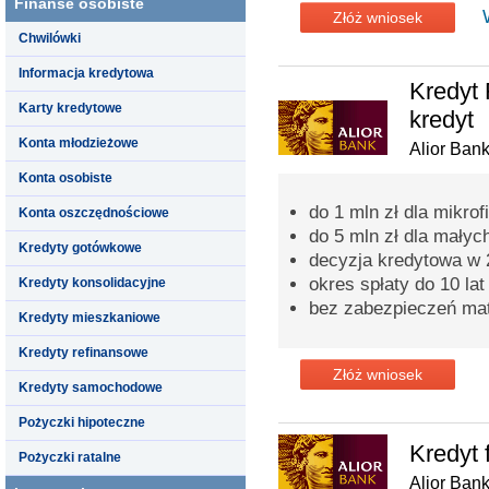
Finanse osobiste
Złóż wniosek
Chwilówki
Informacja kredytowa
Kredyt 
Karty kredytowe
kredyt
Konta młodzieżowe
Alior Ban
Konta osobiste
do 1 mln zł dla mikrof
Konta oszczędnościowe
do 5 mln zł dla małych
Kredyty gotówkowe
decyzja kredytowa w 
okres spłaty do 10 lat
Kredyty konsolidacyjne
bez zabezpieczeń mat
Kredyty mieszkaniowe
Kredyty refinansowe
Złóż wniosek
Kredyty samochodowe
Pożyczki hipoteczne
Kredyt 
Pożyczki ratalne
Alior Ban