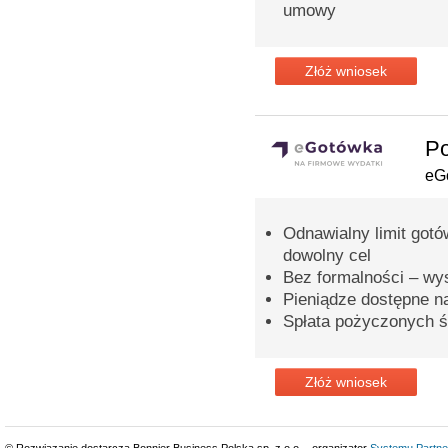
umowy
Złóż wniosek
Po
eG
Odnawialny limit gotó
dowolny cel
Bez formalności – wy
Pieniądze dostępne n
Spłata pożyczonych ś
Złóż wniosek
© Rozwiązanie dostarcza Bonnier Business Polska sp. z o.o. - organizator
Systemu Partne